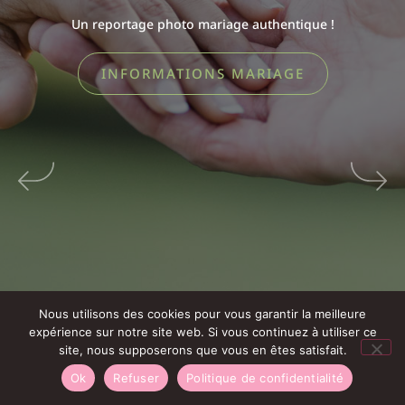
Un reportage photo mariage authentique !
INFORMATIONS MARIAGE
Christelle Saffroy Photographe Mariage
Nous utilisons des cookies pour vous garantir la meilleure
Famille Normandie Calvados Région Centre
expérience sur notre site web. Si vous continuez à utiliser ce
Loiret, Caen, Bayeux, Arromanches, Orleans,
site, nous supposerons que vous en êtes satisfait.
Gien, Sully sur Loire.
Ok
Refuser
Politique de confidentialité