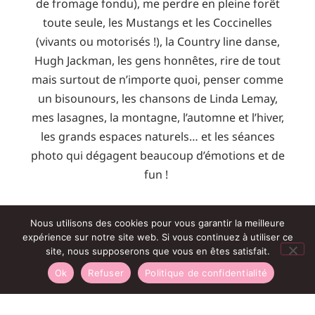
de fromage fondu), me perdre en pleine forêt
toute seule, les Mustangs et les Coccinelles
(vivants ou motorisés !), la Country line danse,
Hugh Jackman, les gens honnêtes, rire de tout
mais surtout de n’importe quoi, penser comme
un bisounours, les chansons de Linda Lemay,
mes lasagnes, la montagne, l’automne et l’hiver,
les grands espaces naturels… et les séances
photo qui dégagent beaucoup d’émotions et de
fun !
Ce que je déteste
Nous utilisons des cookies pour vous garantir la meilleure
expérience sur notre site web. Si vous continuez à utiliser ce
L’injustice, me voir en photo sur mon profil
site, nous supposerons que vous en êtes satisfait.
droit, les chauffards, lire « c’est quoi vos tarifs »
Ok
Refuser
Politique de confidentialité
sans même un bonjour, la chaleur, faire la crêpe
sur une plage, mettre un réveil, l’inconstance,